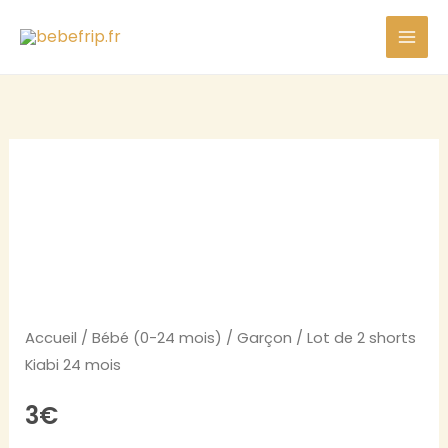
Aller
de
au
2
contenu
shorts
Kiabi
24
quantité
mois
de
Lot
de
2
shorts
Kiabi
Accueil
/
Bébé (0-24 mois)
/
Garçon
/ Lot de 2 shorts
24
Kiabi 24 mois
mois
3
€