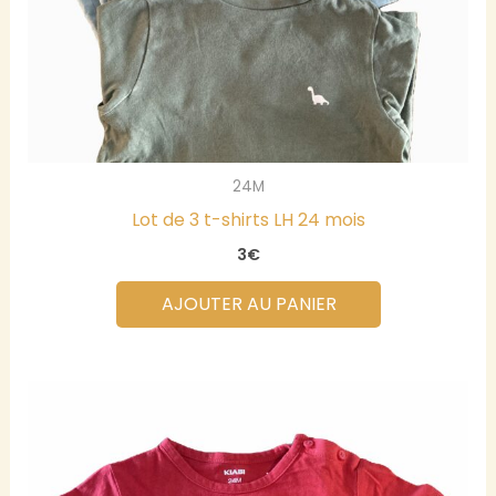
24M
Lot de 3 t-shirts LH 24 mois
3
€
AJOUTER AU PANIER