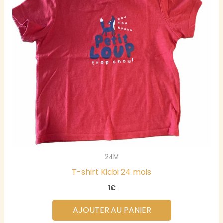
24M
T-shirt Kiabi 24 mois
1
€
AJOUTER AU PANIER