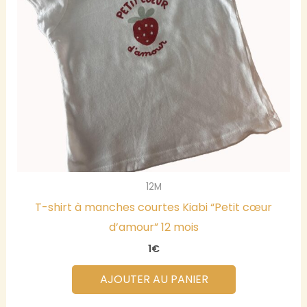
12M
T-shirt à manches courtes Kiabi “Petit cœur
d’amour” 12 mois
1
€
AJOUTER AU PANIER