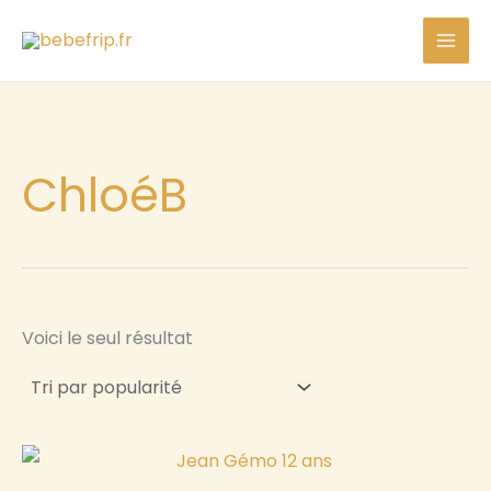
Aller
au
contenu
ChloéB
Voici le seul résultat