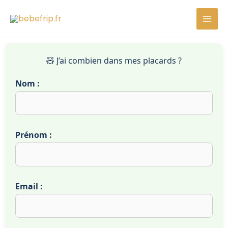
Aller
au
contenu
🧸 J’ai combien dans mes placards ?
Nom :
Prénom :
Email :