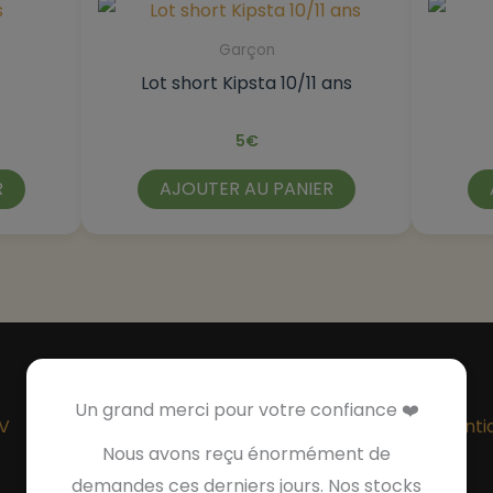
Garçon
Lot short Kipsta 10/11 ans
5
€
R
AJOUTER AU PANIER
Un grand merci pour votre confiance ❤️
V
Politique de Remboursement
Politique de confidentia
Nous avons reçu énormément de
demandes ces derniers jours. Nos stocks