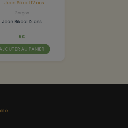
Garçon
Jean Bikool 12 ans
6
€
AJOUTER AU PANIER
lité