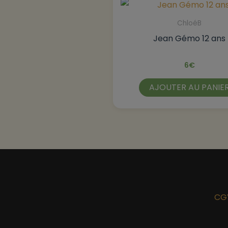
ChloéB
Jean Gémo 12 ans
6
€
AJOUTER AU PANIE
CG