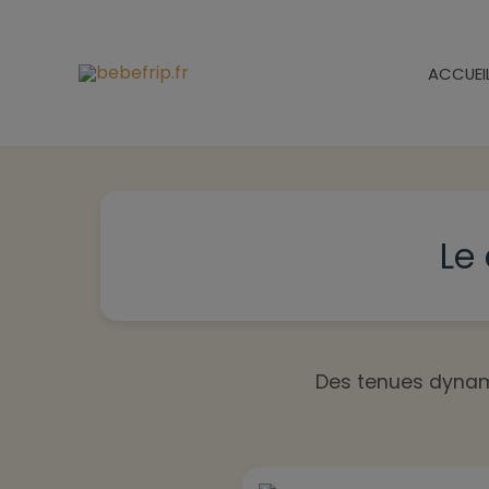
Aller
au
ACCUEI
contenu
Le
Des tenues dynam